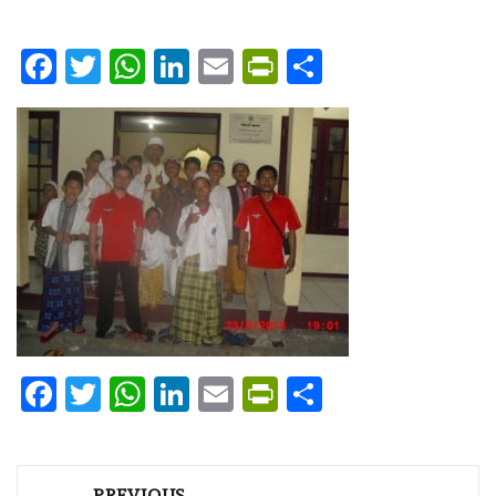
Facebook
Twitter
WhatsApp
LinkedIn
Email
PrintFriendly
Share
Facebook
Twitter
WhatsApp
LinkedIn
Email
PrintFriendly
Share
Post
PREVIOUS