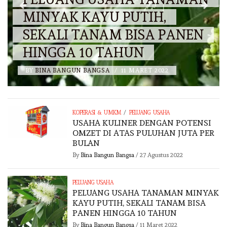
MINYAK KAYU PUTIH,
SEKALI TANAM BISA PANEN
HINGGA 10 TAHUN
BY
BINA BANGUN BANGSA
/
11 MARET 2022
/
KOPERASI & UMKM
PELUANG USAHA
USAHA KULINER DENGAN POTENSI
OMZET DI ATAS PULUHAN JUTA PER
BULAN
By
Bina Bangun Bangsa
/
27 Agustus 2022
PELUANG USAHA
PELUANG USAHA TANAMAN MINYAK
KAYU PUTIH, SEKALI TANAM BISA
PANEN HINGGA 10 TAHUN
By
Bina Bangun Bangsa
/
11 Maret 2022