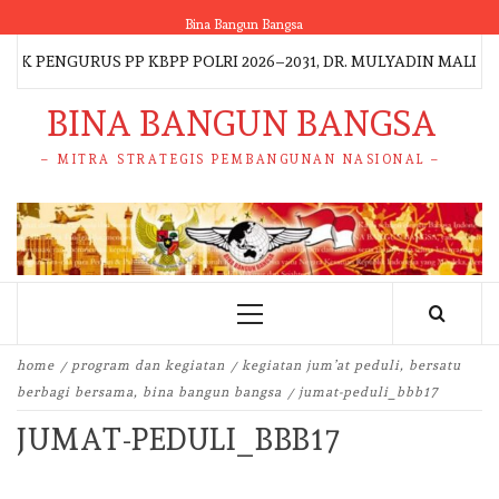
Skip
Bina Bangun Bangsa
to
 PENGURUS PP KBPP POLRI 2026–2031, DR. MULYADIN MALIK P
content
BINA BANGUN BANGSA
– MITRA STRATEGIS PEMBANGUNAN NASIONAL –
Primary
Menu
home
program dan kegiatan
kegiatan jum’at peduli, bersatu
berbagi bersama, bina bangun bangsa
jumat-peduli_bbb17
JUMAT-PEDULI_BBB17