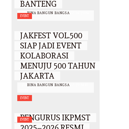
BANTENG
BY
BINA BANGUN BANGSA
/
14 JUNI
EVENT
2026
JAKFEST VOL.500
SIAP JADI EVENT
KOLABORASI
MENUJU 500 TAHUN
JAKARTA
BY
BINA BANGUN BANGSA
/
27 MEI
2026
EVENT
PENGURUS IKPMST
EVENT
2025–2026 RESMI