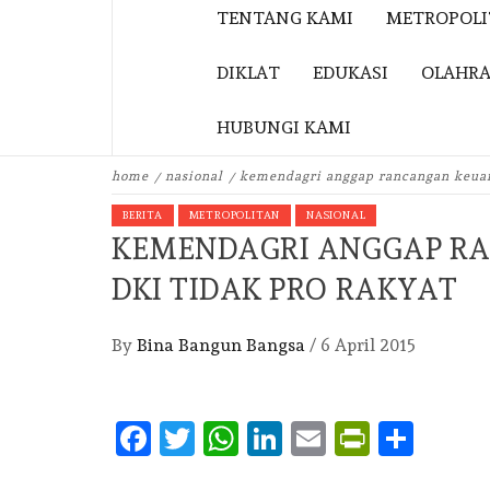
TENTANG KAMI
METROPOL
DIKLAT
EDUKASI
OLAHR
HUBUNGI KAMI
home
nasional
kemendagri anggap rancangan keuan
BERITA
METROPOLITAN
NASIONAL
KEMENDAGRI ANGGAP R
DKI TIDAK PRO RAKYAT
By
Bina Bangun Bangsa
/
6 April 2015
Facebook
Twitter
WhatsApp
LinkedIn
Email
PrintFr
Shar