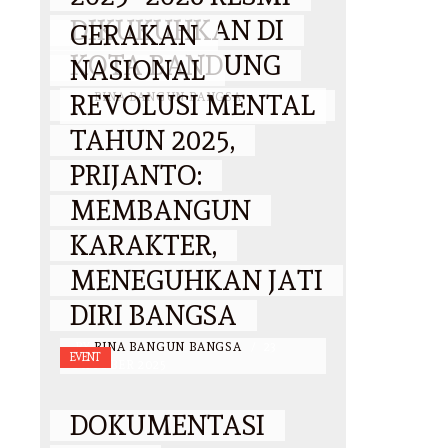
DIKUKUHKAN DI
GERAKAN
KOTA BANDUNG
NASIONAL
REVOLUSI MENTAL
BY
BINA BANGUN BANGSA
/
25
OKTOBER 2025
TAHUN 2025,
PRIJANTO:
MEMBANGUN
KARAKTER,
MENEGUHKAN JATI
DIRI BANGSA
BY
BINA BANGUN BANGSA
/
23
EVENT
OKTOBER 2025
DOKUMENTASI