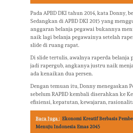
Pada APBD DKI tahun 2014, kata Donny, be
Sedangkan di APBD DKI 2015 yang mengg
anggaran belanja pegawai bukannya menu
naik lagi belanja pegawainya setelah ra
slide di ruang rapat.
Di slide tertulis, awalnya raperda belanja 
jadi rapergub, angkanya justru naik menja
ada kenaikan dua persen.
Dengan temuan itu, Donny menegaskan Pem
sebelum RAPBD kembali diserahkan ke Keme
efisiensi, kepatutan, kewajaran, rasionali
Baca Juga :
Ekonomi Kreatif Berbasis Pembe
Menuju Indonesia Emas 2045