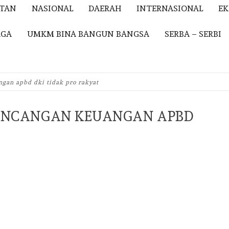
ITAN
NASIONAL
DAERAH
INTERNASIONAL
E
AGA
UMKM BINA BANGUN BANGSA
SERBA – SERBI
gan apbd dki tidak pro rakyat
ANCANGAN KEUANGAN APBD
iendly
e