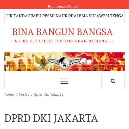
Skip
Bina Bangun Bangsa
to
LIK TANDAGIMPU RESMI NAHKODAI BMA SULAWESI TENGAH 2026
content
BINA BANGUN BANGSA
– MITRA STRATEGIS PEMBANGUNAN NASIONAL –
Primary
Menu
home
berita
dprd dki jakarta
DPRD DKI JAKARTA