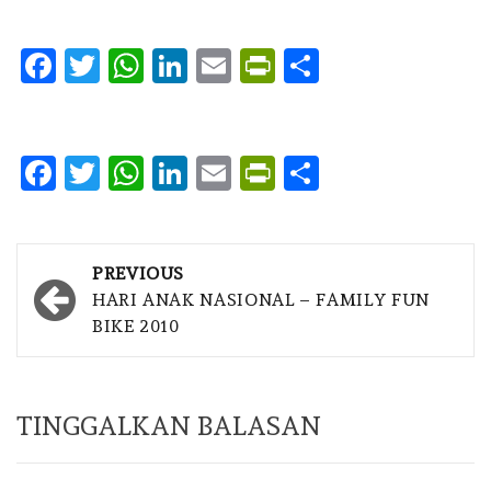
Facebook
Twitter
WhatsApp
LinkedIn
Email
PrintFriendly
Share
Facebook
Twitter
WhatsApp
LinkedIn
Email
PrintFriendly
Share
Post
PREVIOUS
navigation
HARI ANAK NASIONAL – FAMILY FUN
BIKE 2010
TINGGALKAN BALASAN