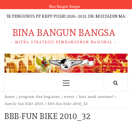
Skip
Bina Bangun Bangsa
to
K PENGURUS PP KBPP POLRI 2026–2031, DR. MULYADIN MALIK 
content
BINA BANGUN BANGSA
– MITRA STRATEGIS PEMBANGUNAN NASIONAL –
Primary
Menu
home
program dan kegiatan
event
hari anak nasional –
family fun bike 2010
bbb-fun bike 2010_32
BBB-FUN BIKE 2010_32