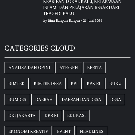
KEARIFAN LOKAL KAILI, KETAKWAAN
ISLAM, DAN PELAJARAN BESAR DARI
TRAGEDI PALU
By
Bina Bangun Bangsa
/
21 Juni 2026
CATEGORIES CLOUD
ANALISA DAN OPINI
ATR/BPN
BERITA
BIMTEK
BIMTEK DESA
BPI
BPK RI
BUKU
BUMDES
DAERAH
DAERAH DAN DESA
DESA
DKI JAKARTA
DPR RI
EDUKASI
EKONOMI KREATIF
EVENT
HEADLINES