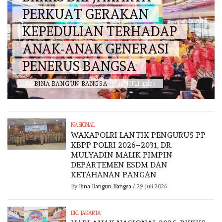
PERKUAT GERAKAN
KEPEDULIAN TERHADAP
ANAK-ANAK GENERASI
PENERUS BANGSA
BY
BINA BANGUN BANGSA
/
12 JULI 2026
NASIONAL
WAKAPOLRI LANTIK PENGURUS PP
KBPP POLRI 2026–2031, DR.
MULYADIN MALIK PIMPIN
DEPARTEMEN ESDM DAN
KETAHANAN PANGAN
By
Bina Bangun Bangsa
/
29 Juli 2026
DKI JAKARTA