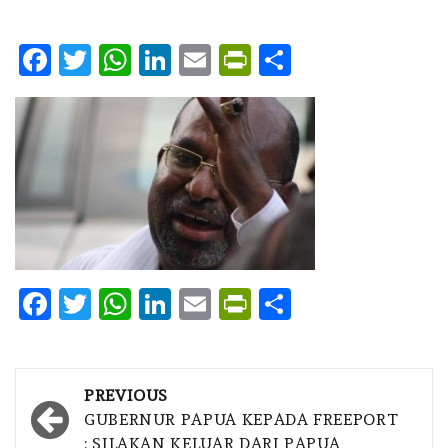
Facebook
Twitter
WhatsApp
LinkedIn
Email
PrintFriendly
Share
Facebook
Twitter
WhatsApp
LinkedIn
Email
PrintFriendly
Share
Post
PREVIOUS
navigation
GUBERNUR PAPUA KEPADA FREEPORT
: SILAKAN KELUAR DARI PAPUA