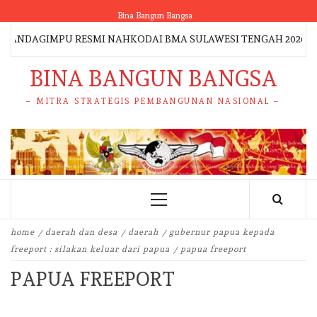
Skip
Bina Bangun Bangsa
to
NDAGIMPU RESMI NAHKODAI BMA SULAWESI TENGAH 2026–2031,
content
BINA BANGUN BANGSA
– MITRA STRATEGIS PEMBANGUNAN NASIONAL –
Primary
Menu
home
daerah dan desa
daerah
gubernur papua kepada
freeport : silakan keluar dari papua
papua freeport
PAPUA FREEPORT