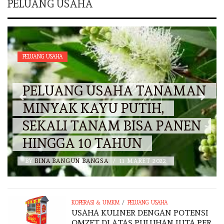
PELUANG USAHA
PELUANG USAHA
PELUANG USAHA TANAMAN
MINYAK KAYU PUTIH,
SEKALI TANAM BISA PANEN
HINGGA 10 TAHUN
BY
BINA BANGUN BANGSA
/
11 MARET 2022
/
KOPERASI & UMKM
PELUANG USAHA
USAHA KULINER DENGAN POTENSI
OMZET DI ATAS PULUHAN JUTA PER