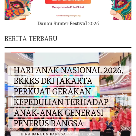
Danau Sunter Festival
2026
BERITA TERBARU
DKI JAKARTA
HARI ANAK NASIONAL 2026,
BKKKS DKI JAKARTA
PERKUAT GERAKAN
KEPEDULIAN TERHADAP
ANAK-ANAK GENERASI
PENERUS BANGSA
BY
BINA BANGUN BANGSA
/
12 JULI 2026