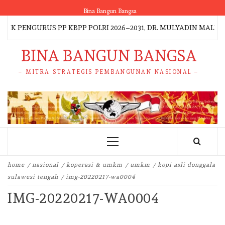
Skip
Bina Bangun Bangsa
to
 PENGURUS PP KBPP POLRI 2026–2031, DR. MULYADIN MALIK 
content
BINA BANGUN BANGSA
– MITRA STRATEGIS PEMBANGUNAN NASIONAL –
Primary
Menu
home
nasional
koperasi & umkm
umkm
kopi asli donggala
sulawesi tengah
img-20220217-wa0004
IMG-20220217-WA0004