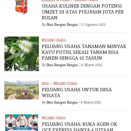
/
KOPERASI & UMKM
PELUANG USAHA
USAHA KULINER DENGAN POTENSI
OMZET DI ATAS PULUHAN JUTA PER
BULAN
By
Bina Bangun Bangsa
/
27 Agustus 2022
PELUANG USAHA
PELUANG USAHA TANAMAN MINYAK
KAYU PUTIH, SEKALI TANAM BISA
PANEN HINGGA 10 TAHUN
By
Bina Bangun Bangsa
/
11 Maret 2022
/
DESA
PELUANG USAHA
PELUANG USAHA UNTUK DESA
WISATA
By
Bina Bangun Bangsa
/
8 Maret 2021
PELUANG USAHA
PELUANG USAHA: BUKA AGEN OK
OCE EXPRESS HANYA 4 JUTAAN