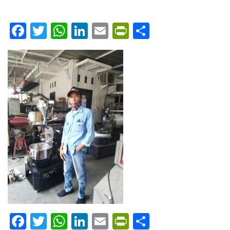
Facebook
Twitter
WhatsApp
LinkedIn
Email
PrintFriendly
Share
Facebook
Twitter
WhatsApp
LinkedIn
Email
PrintFriendly
Share