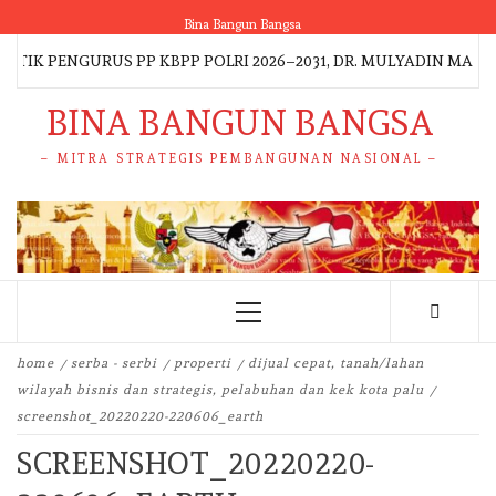
Skip
Bina Bangun Bangsa
to
K PENGURUS PP KBPP POLRI 2026–2031, DR. MULYADIN MALIK
content
BINA BANGUN BANGSA
– MITRA STRATEGIS PEMBANGUNAN NASIONAL –
Primary
Menu
home
serba - serbi
properti
dijual cepat, tanah/lahan
wilayah bisnis dan strategis, pelabuhan dan kek kota palu
screenshot_20220220-220606_earth
SCREENSHOT_20220220-