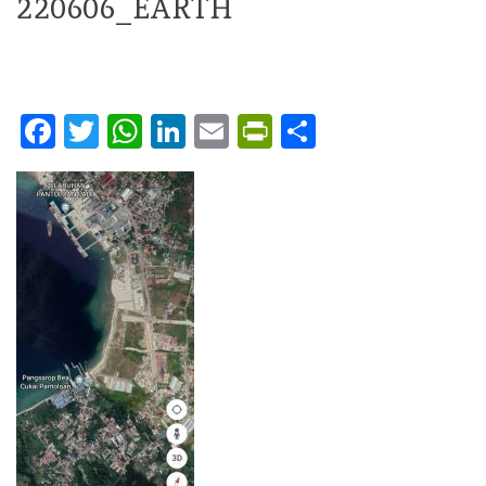
220606_EARTH
Facebook
Twitter
WhatsApp
LinkedIn
Email
PrintFriendly
Share