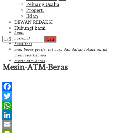
Peluang Usaha
Properti
Iklan
DEWAN REDAKSI
Hubungi kami
home
Cari
nasional
untuk:
headlines
mau beras gratis, ini cara dan daftar lokasi untuk
mendapatkannya
mesin-atm-beras
Mesin-ATM-Beras
Facebook
Twitter
WhatsApp
LinkedIn