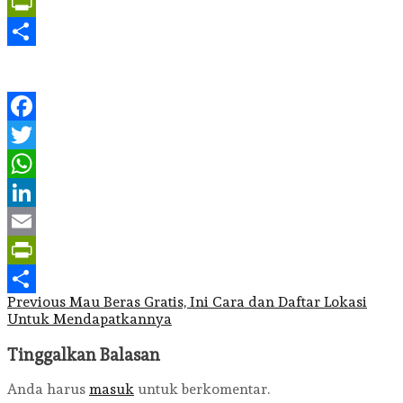
Email
PrintFriendly
Share
Facebook
Twitter
WhatsApp
LinkedIn
Email
PrintFriendly
Post
Previous
Mau Beras Gratis, Ini Cara dan Daftar Lokasi
Share
Untuk Mendapatkannya
navigation
Tinggalkan Balasan
Anda harus
masuk
untuk berkomentar.