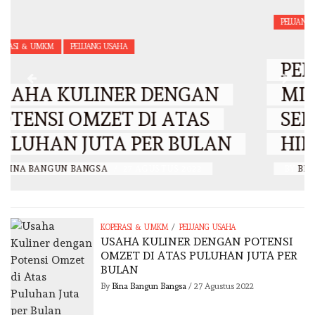
PELUANG USAHA
PELUANG USAHA TANAMAN
MINYAK KAYU PUTIH,
SEKALI TANAM BISA PANEN
HINGGA 10 TAHUN
BY
BINA BANGUN BANGSA
/
11 MARET 2022
/
KOPERASI & UMKM
PELUANG USAHA
USAHA KULINER DENGAN POTENSI
OMZET DI ATAS PULUHAN JUTA PER
BULAN
By
Bina Bangun Bangsa
/
27 Agustus 2022