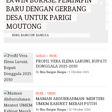
IR. SHARMILA, FIGUR
WANITA PENGGERAK
EKONOMI KERAKYATAN DAN
KOPERASI
BY
BINA BANGUN BANGSA
/
14 SEPTEMBER 2025
/
DAERAH
PROFIL
PROFIL VERA ELENA LARUNI, BUPATI
DONGGALA 2025-2030
By
Bina Bangun Bangsa
/
1 Oktober 2025
/
PROFIL
UMKM
MAMAN ABDURRAHMAN: MENTERI
UMKM KABINET MERAH PUTIH
By
Bina Bangun Bangsa
/
21 Oktober 2024