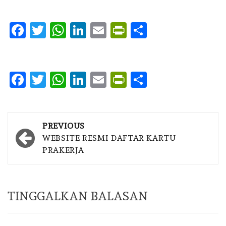
Facebook
Twitter
WhatsApp
LinkedIn
Email
PrintFriendly
Share
Facebook
Twitter
WhatsApp
LinkedIn
Email
PrintFriendly
Share
Post
PREVIOUS
navigation
WEBSITE RESMI DAFTAR KARTU
PRAKERJA
TINGGALKAN BALASAN