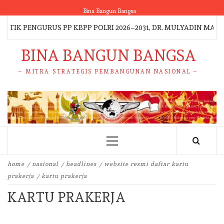
Skip
Bina Bangun Bangsa
to
K PENGURUS PP KBPP POLRI 2026–2031, DR. MULYADIN MALIK
content
BINA BANGUN BANGSA
– MITRA STRATEGIS PEMBANGUNAN NASIONAL –
Primary
Menu
home
nasional
headlines
website resmi daftar kartu
prakerja
kartu prakerja
KARTU PRAKERJA