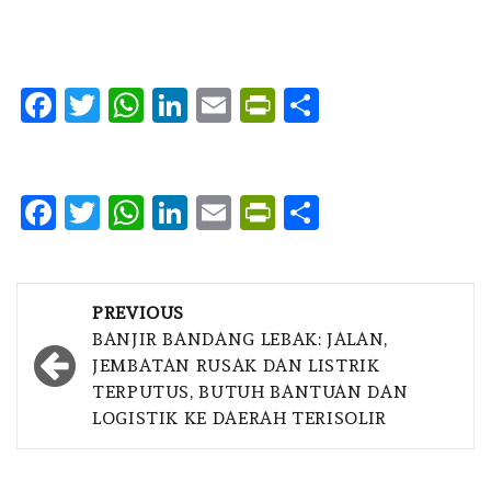
Facebook
Twitter
WhatsApp
LinkedIn
Email
PrintFriendly
Share
Facebook
Twitter
WhatsApp
LinkedIn
Email
PrintFriendly
Share
Post
PREVIOUS
navigation
BANJIR BANDANG LEBAK: JALAN,
JEMBATAN RUSAK DAN LISTRIK
TERPUTUS, BUTUH BANTUAN DAN
LOGISTIK KE DAERAH TERISOLIR