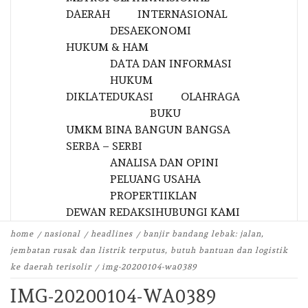
DAERAH
INTERNASIONAL
DESA
EKONOMI
HUKUM & HAM
DATA DAN INFORMASI
HUKUM
DIKLAT
EDUKASI
OLAHRAGA
BUKU
UMKM BINA BANGUN BANGSA
SERBA – SERBI
ANALISA DAN OPINI
PELUANG USAHA
PROPERTI
IKLAN
DEWAN REDAKSI
HUBUNGI KAMI
home
nasional
headlines
banjir bandang lebak: jalan,
jembatan rusak dan listrik terputus, butuh bantuan dan logistik
ke daerah terisolir
img-20200104-wa0389
IMG-20200104-WA0389