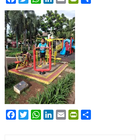
Facebook
Twitter
WhatsApp
LinkedIn
Email
PrintFriendly
Share