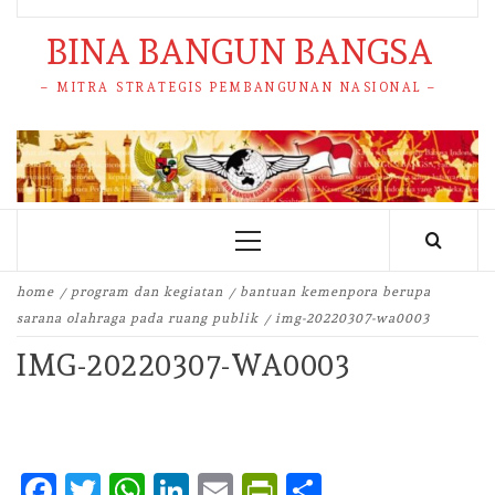
BINA BANGUN BANGSA
– MITRA STRATEGIS PEMBANGUNAN NASIONAL –
Primary
Menu
home
program dan kegiatan
bantuan kemenpora berupa
sarana olahraga pada ruang publik
img-20220307-wa0003
IMG-20220307-WA0003
Facebook
Twitter
WhatsApp
LinkedIn
Email
PrintFriendly
Share