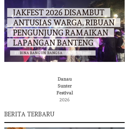
JAKFEST 2026 DISAMBUT
ANTUSIAS WARGA, RIBUAN
PENGUNJUNG RAMAIKAN
LAPANGAN BANTENG
BY
BINA BANGUN BANGSA
/
14 JUNI 2026
Danau
Sunter
Festival
2026
BERITA TERBARU
DAERAH