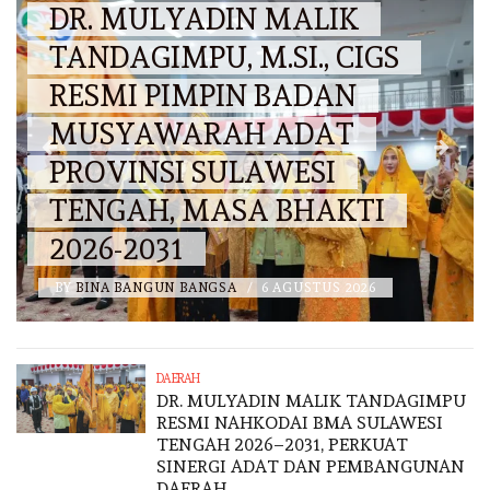
DR. MULYADIN MALIK
TANDAGIMPU, M.SI., CIGS
RESMI PIMPIN BADAN
MUSYAWARAH ADAT
PROVINSI SULAWESI
N
TENGAH, MASA BHAKTI
2026-2031
BY
BINA BANGUN BANGSA
/
6 AGUSTUS 2026
DAERAH
DR. MULYADIN MALIK TANDAGIMPU
RESMI NAHKODAI BMA SULAWESI
TENGAH 2026–2031, PERKUAT
SINERGI ADAT DAN PEMBANGUNAN
DAERAH