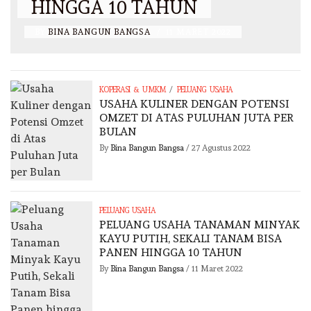
HINGGA 10 TAHUN
BY
BINA BANGUN BANGSA
/
11 MARET 2022
/
KOPERASI & UMKM
PELUANG USAHA
USAHA KULINER DENGAN POTENSI
OMZET DI ATAS PULUHAN JUTA PER
BULAN
By
Bina Bangun Bangsa
/
27 Agustus 2022
PELUANG USAHA
PELUANG USAHA TANAMAN MINYAK
KAYU PUTIH, SEKALI TANAM BISA
PANEN HINGGA 10 TAHUN
By
Bina Bangun Bangsa
/
11 Maret 2022