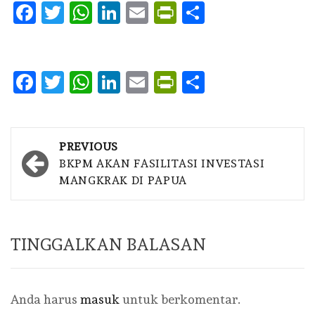
Facebook
Twitter
WhatsApp
LinkedIn
Email
PrintFriendly
Share
Facebook
Twitter
WhatsApp
LinkedIn
Email
PrintFriendly
Share
Post
PREVIOUS
navigation
BKPM AKAN FASILITASI INVESTASI
MANGKRAK DI PAPUA
TINGGALKAN BALASAN
Anda harus
masuk
untuk berkomentar.