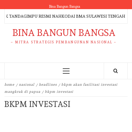
Skip
Bina Bangun Bangsa
to
K TANDAGIMPU RESMI NAHKODAI BMA SULAWESI TENGAH 2026–2
content
BINA BANGUN BANGSA
– MITRA STRATEGIS PEMBANGUNAN NASIONAL –
Primary
Menu
home
nasional
headlines
bkpm akan fasilitasi investasi
mangkrak di papua
bkpm investasi
BKPM INVESTASI