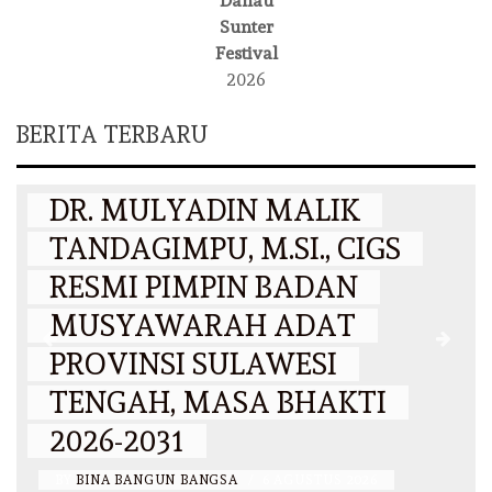
Danau
Sunter
Festival
2026
BERITA TERBARU
DAERAH
DR. MULYADIN MALIK
TANDAGIMPU, M.SI., CIGS
RESMI PIMPIN BADAN
MUSYAWARAH ADAT
PROVINSI SULAWESI
N
TENGAH, MASA BHAKTI
2026-2031
BY
BINA BANGUN BANGSA
/
6 AGUSTUS 2026