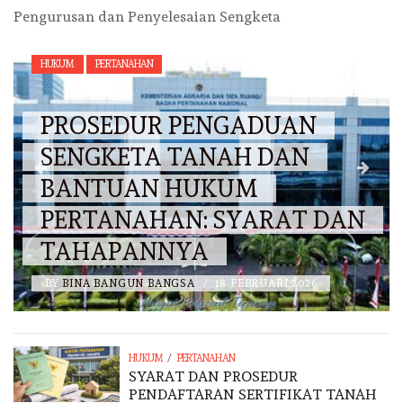
Pengurusan dan Penyelesaian Sengketa
HUKUM
PERTANAHAN
PROSEDUR PENGADUAN
SENGKETA TANAH DAN
BANTUAN HUKUM
PERTANAHAN: SYARAT DAN
TAHAPANNYA
BY
BINA BANGUN BANGSA
/
18 FEBRUARI 2026
/
HUKUM
PERTANAHAN
SYARAT DAN PROSEDUR
PENDAFTARAN SERTIFIKAT TANAH