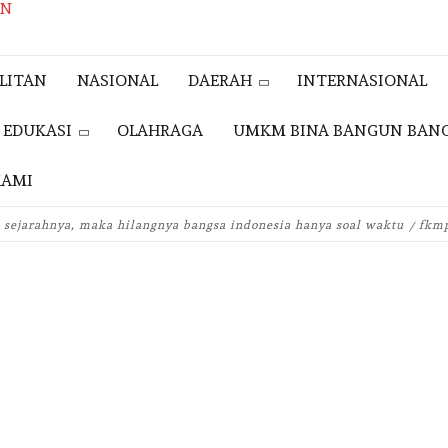
AN
LITAN
NASIONAL
DAERAH
INTERNASIONAL
EDUKASI
OLAHRAGA
UMKM BINA BANGUN BAN
KAMI
n sejarahnya, maka hilangnya bangsa indonesia hanya soal waktu
fkm
EVENT
iendly
e
DOKUMENTASI
FOTO