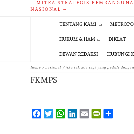
– MITRA STRATEGIS PEMBANGUN
NASIONAL –
TENTANG KAMI
METROPO
HUKUM & HAM
DIKLAT
DEWAN REDAKSI
HUBUNGI 
home
nasional
jika tak ada lagi yang peduli denga
FKMPS
Facebook
Twitter
WhatsApp
LinkedIn
Email
PrintFr
Shar