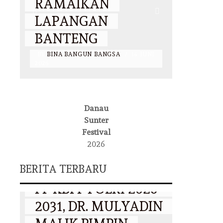
RAMAIKAN
KOLA
LAPANGAN
MENU
BANTENG
JAKA
BY
BINA BANGUN BANGSA
/
14 JUNI
BY
BINA 
2026
2026
Danau
Sunter
NASIONAL
DKI JAKARTA
Festival
2026
WAKAPOLRI
HARI
BERITA TERBARU
LANTIK PENGURUS
NASI
PP KBPP POLRI 2026–
BKKK
AN
2031, DR. MULYADIN
PERK