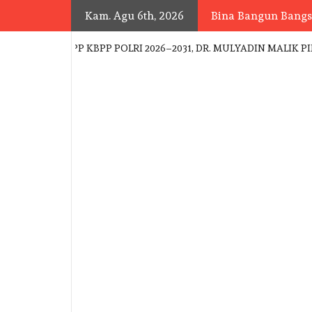
Skip
Kam. Agu 6th, 2026
Bina Bangun Bang
to
content
NGURUS PP KBPP POLRI 2026–2031, DR. MULYADIN MALIK PIMP