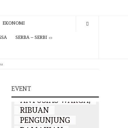
EKONOMI
GSA
SERBA – SERBI
EVENT
ps
JAKFEST 2026
EVENT
DISAMBUT
EVENT
ANTUSIAS WARGA,
RIBUAN
JAKFE
PENGUNJUNG
SIAP 