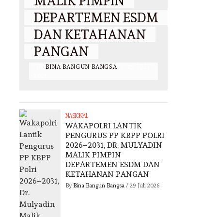
MALIK PIMPIN
KEPE
R
DEPARTEMEN ESDM
TERH
DAN KETAHANAN
ANAK
PANGAN
PENE
I
BY
BINA BANGUN BANGSA
/
29 JULI
BY
BINA 
2026
2026
NASIONAL
WAKAPOLRI LANTIK
PENGURUS PP KBPP POLRI
2026–2031, DR. MULYADIN
MALIK PIMPIN
DEPARTEMEN ESDM DAN
KETAHANAN PANGAN
By
Bina Bangun Bangsa
/
29 Juli 2026