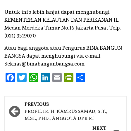
Untuk info lebih lanjut dapat menghubungi
KEMENTERIAN KELAUTAN DAN PERIKANAN JL.
Medan Merdeka Timur No.16 Jakarta Pusat Telp.
(021) 3519070
Atau bagi anggota atau Pengurus BINA BANGUN
BANGSA dapat menghubungi via e-mail :
Seknas@binabangunbangsa.com
Facebook
Twitter
WhatsApp
LinkedIn
Email
PrintFriendly
Share
Post
PREVIOUS
navigation
PROFIL IR. H. KAMRUSSAMAD, S.T.,
M.SI., PHD., ANGGOTA DPR RI
NEXT