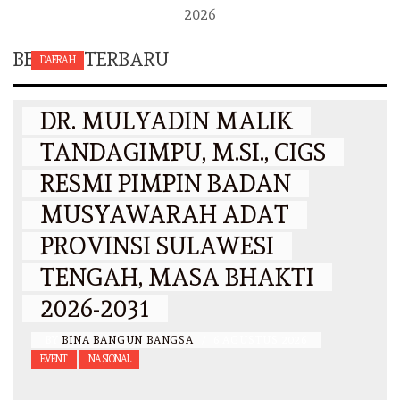
2026
BERITA TERBARU
DAERAH
DR. MULYADIN MALIK
TANDAGIMPU, M.SI., CIGS
RESMI PIMPIN BADAN
MUSYAWARAH ADAT
PROVINSI SULAWESI
TENGAH, MASA BHAKTI
2026-2031
BY
BINA BANGUN BANGSA
/
6 AGUSTUS 2026
EVENT
NASIONAL