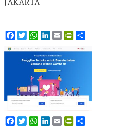
JAKARTA
Facebook
Twitter
WhatsApp
LinkedIn
Email
PrintFriendly
Share
Facebook
Twitter
WhatsApp
LinkedIn
Email
PrintFriendly
Share