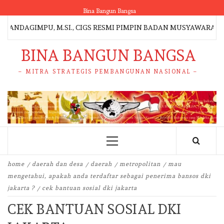
Skip
Bina Bangun Bangsa
to
ANDAGIMPU, M.SI., CIGS RESMI PIMPIN BADAN MUSYAWARAH ADA
content
BINA BANGUN BANGSA
– MITRA STRATEGIS PEMBANGUNAN NASIONAL –
Primary
Menu
home
daerah dan desa
daerah
metropolitan
mau
mengetahui, apakah anda terdaftar sebagai penerima bansos dki
jakarta ?
cek bantuan sosial dki jakarta
CEK BANTUAN SOSIAL DKI