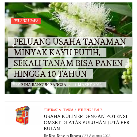
PELUANG USAHA
PELUANG USAHA TANAMAN
MINYAK KAYU PUTIH,
SEKALI TANAM BISA PANEN
HINGGA 10 TAHUN
BY
BINA BANGUN BANGSA
/
11 MARET 2022
/
KOPERASI & UMKM
PELUANG USAHA
USAHA KULINER DENGAN POTENSI
OMZET DI ATAS PULUHAN JUTA PER
BULAN
By
Bina Bangun Bangsa
/
27 Agustus 2022