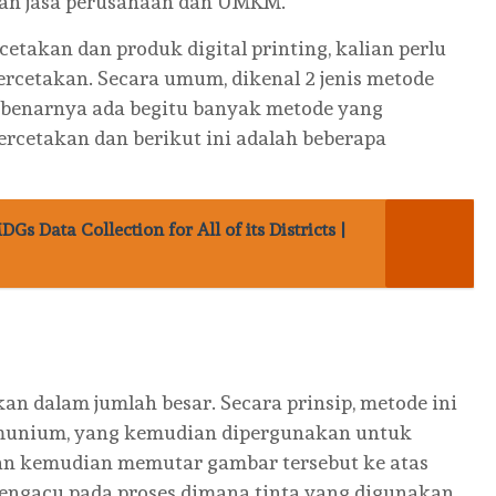
dan jasa perusahaan dan UMKM.
akan dan produk digital printing, kalian perlu
rcetakan. Secara umum, dikenal 2 jenis metode
benarnya ada begitu banyak metode yang
ercetakan dan berikut ini adalah beberapa
s Data Collection for All of its Districts |
n dalam jumlah besar. Secara prinsip, metode ini
umunium, yang kemudian dipergunakan untuk
an kemudian memutar gambar tersebut ke atas
mengacu pada proses dimana tinta yang digunakan