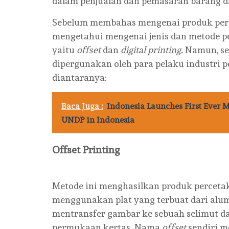
dalam penjualan dan pemasaran barang 
Sebelum membahas mengenai produk percet
mengetahui mengenai jenis dan metode pe
yaitu
offset
dan
digital printing.
Namun, se
dipergunakan oleh para pelaku industri p
diantaranya:
Baca Juga :
Indonesia Launches First Ever MDG
UNDP in Indonesia
Offset Printing
Metode ini menghasilkan produk percetaka
menggunakan plat yang terbuat dari al
mentransfer gambar ke sebuah selimut d
permukaan kertas. Nama
offset
sendiri 