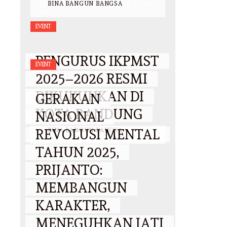
BY
BINA BANGUN BANGSA
/
27 MEI
2026
EVENT
PENGURUS IKPMST
EVENT
2025–2026 RESMI
DIKUKUHKAN DI
GERAKAN
KOTA BANDUNG
NASIONAL
REVOLUSI MENTAL
BY
BINA BANGUN BANGSA
/
25
OKTOBER 2025
TAHUN 2025,
PRIJANTO:
MEMBANGUN
KARAKTER,
MENEGUHKAN JATI