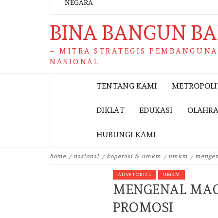
BINA BANGUN B
– MITRA STRATEGIS PEMBANGUN
NASIONAL –
TENTANG KAMI
METROPOL
DIKLAT
EDUKASI
OLAHR
HUBUNGI KAMI
home
nasional
koperasi & umkm
umkm
mengen
ADVETORIAL
UMKM
MENGENAL MAC
PROMOSI