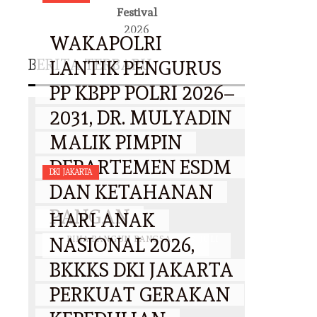
Festival
2026
WAKAPOLRI
BERITA TERBARU
LANTIK PENGURUS
PP KBPP POLRI 2026–
2031, DR. MULYADIN
MALIK PIMPIN
DEPARTEMEN ESDM
DKI JAKARTA
DAN KETAHANAN
PANGAN
HARI ANAK
NASIONAL 2026,
BY
BINA BANGUN BANGSA
/
29 JULI
2026
BKKKS DKI JAKARTA
PERKUAT GERAKAN