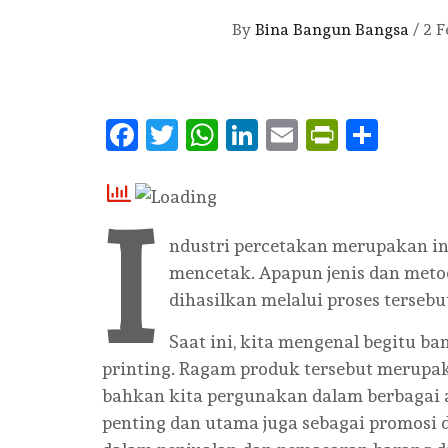
By
Bina Bangun Bangsa
/
2 F
Facebook
Twitter
WhatsApp
LinkedIn
Email
PrintFr
Shar
I
ndustri percetakan merupakan in
mencetak. Apapun jenis dan met
dihasilkan melalui proses terseb
Saat ini, kita mengenal begitu b
printing. Ragam produk tersebut merupa
bahkan kita pergunakan dalam berbagai 
penting dan utama juga sebagai promosi d