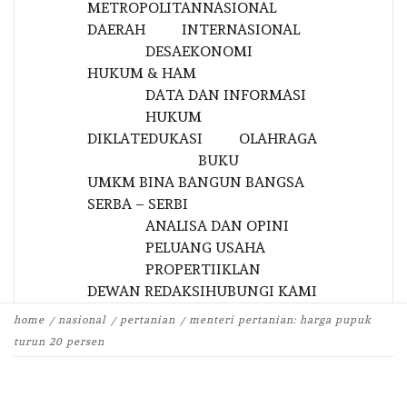
METROPOLITAN
NASIONAL
DAERAH
INTERNASIONAL
DESA
EKONOMI
HUKUM & HAM
DATA DAN INFORMASI
HUKUM
DIKLAT
EDUKASI
OLAHRAGA
BUKU
UMKM BINA BANGUN BANGSA
SERBA – SERBI
ANALISA DAN OPINI
PELUANG USAHA
PROPERTI
IKLAN
DEWAN REDAKSI
HUBUNGI KAMI
home
nasional
pertanian
menteri pertanian: harga pupuk
turun 20 persen