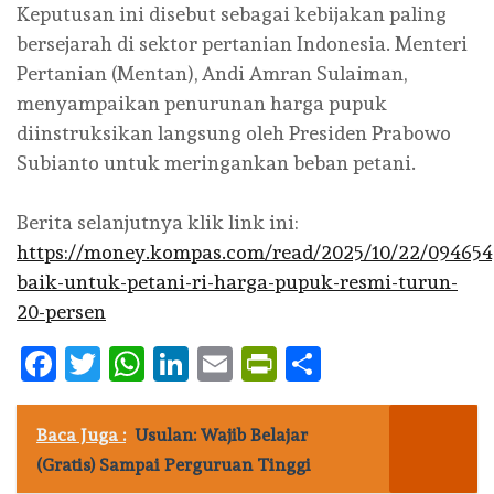
Keputusan ini disebut sebagai kebijakan paling
bersejarah di sektor pertanian Indonesia. Menteri
Pertanian (Mentan), Andi Amran Sulaiman,
menyampaikan penurunan harga pupuk
diinstruksikan langsung oleh Presiden Prabowo
Subianto untuk meringankan beban petani.
Berita selanjutnya klik link ini:
https://money.kompas.com/read/2025/10/22/094654
baik-untuk-petani-ri-harga-pupuk-resmi-turun-
20-persen
Facebook
Twitter
WhatsApp
LinkedIn
Email
PrintFriendly
Share
Baca Juga :
Usulan: Wajib Belajar
(Gratis) Sampai Perguruan Tinggi