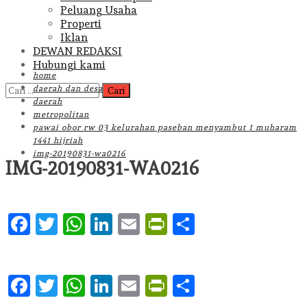
Peluang Usaha
Properti
Iklan
DEWAN REDAKSI
Hubungi kami
home
Cari
daerah dan desa
untuk:
daerah
metropolitan
pawai obor rw 03 kelurahan paseban menyambut 1 muharam
1441 hijriah
img-20190831-wa0216
IMG-20190831-WA0216
Facebook
Twitter
WhatsApp
LinkedIn
Email
PrintFriendly
Share
Facebook
Twitter
WhatsApp
LinkedIn
Email
PrintFriendly
Share