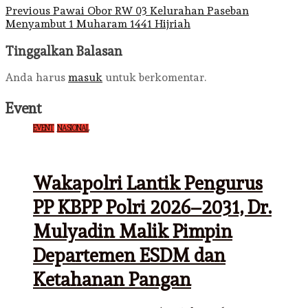
Post
Previous
Pawai Obor RW 03 Kelurahan Paseban
Menyambut 1 Muharam 1441 Hijriah
navigation
Tinggalkan Balasan
Anda harus
masuk
untuk berkomentar.
Event
EVENT
NASIONAL
Wakapolri Lantik Pengurus
PP KBPP Polri 2026–2031, Dr.
Mulyadin Malik Pimpin
Departemen ESDM dan
Ketahanan Pangan