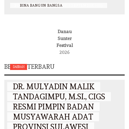
BY
BINA BANGUN BANGSA
/
1 SEPTEMBER 2025
Danau
Sunter
Festival
2026
BERITA TERBARU
DAERAH
DR. MULYADIN MALIK
TANDAGIMPU, M.SI., CIGS
RESMI PIMPIN BADAN
MUSYAWARAH ADAT
PROVINSI SULAWESI