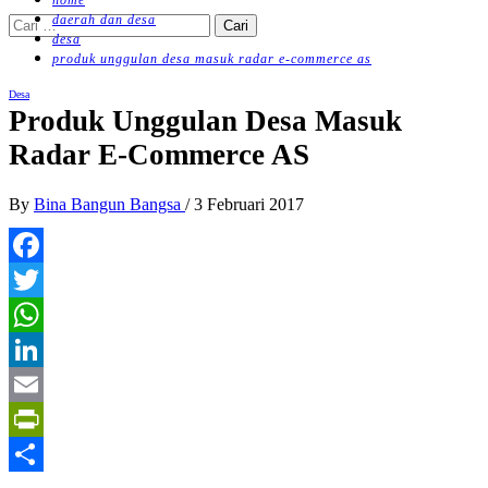
home
daerah dan desa
Cari
desa
untuk:
produk unggulan desa masuk radar e-commerce as
Desa
Produk Unggulan Desa Masuk
Radar E-Commerce AS
By
Bina Bangun Bangsa
/
3 Februari 2017
Facebook
Twitter
WhatsApp
LinkedIn
Email
PrintFriendly