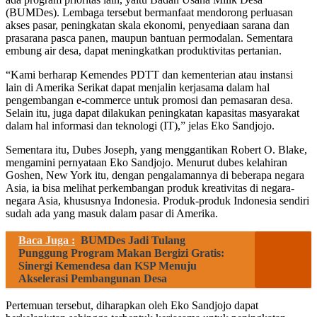
(BUMDes). Lembaga tersebut bermanfaat mendorong perluasan
akses pasar, peningkatan skala ekonomi, penyediaan sarana dan
prasarana pasca panen, maupun bantuan permodalan. Sementara
embung air desa, dapat meningkatkan produktivitas pertanian.
“Kami berharap Kemendes PDTT dan kementerian atau instansi
lain di Amerika Serikat dapat menjalin kerjasama dalam hal
pengembangan e-commerce untuk promosi dan pemasaran desa.
Selain itu, juga dapat dilakukan peningkatan kapasitas masyarakat
dalam hal informasi dan teknologi (IT),” jelas Eko Sandjojo.
Sementara itu, Dubes Joseph, yang menggantikan Robert O. Blake,
mengamini pernyataan Eko Sandjojo. Menurut dubes kelahiran
Goshen, New York itu, dengan pengalamannya di beberapa negara
Asia, ia bisa melihat perkembangan produk kreativitas di negara-
negara Asia, khususnya Indonesia. Produk-produk Indonesia sendiri
sudah ada yang masuk dalam pasar di Amerika.
Baca Juga :
BUMDes Jadi Tulang
Punggung Program Makan Bergizi Gratis:
Sinergi Kemendesa dan KSP Menuju
Akselerasi Pembangunan Desa
Pertemuan tersebut, diharapkan oleh Eko Sandjojo dapat