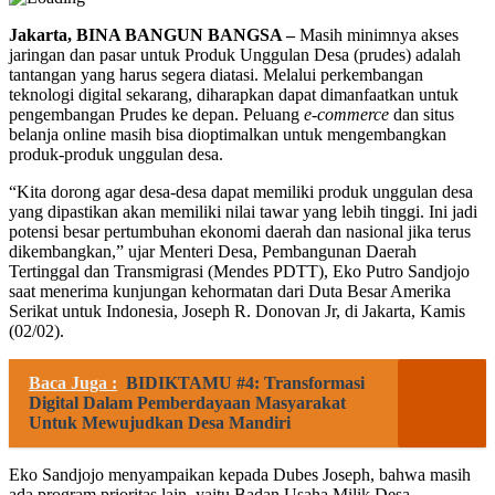
Jakarta, BINA BANGUN BANGSA –
Masih minimnya akses
jaringan dan pasar untuk Produk Unggulan Desa (prudes) adalah
tantangan yang harus segera diatasi. Melalui perkembangan
teknologi digital sekarang, diharapkan dapat dimanfaatkan untuk
pengembangan Prudes ke depan. Peluang
e-commerce
dan situs
belanja online masih bisa dioptimalkan untuk mengembangkan
produk-produk unggulan desa.
“Kita dorong agar desa-desa dapat memiliki produk unggulan desa
yang dipastikan akan memiliki nilai tawar yang lebih tinggi. Ini jadi
potensi besar pertumbuhan ekonomi daerah dan nasional jika terus
dikembangkan,” ujar Menteri Desa, Pembangunan Daerah
Tertinggal dan Transmigrasi (Mendes PDTT), Eko Putro Sandjojo
saat menerima kunjungan kehormatan dari Duta Besar Amerika
Serikat untuk Indonesia, Joseph R. Donovan Jr, di Jakarta, Kamis
(02/02).
Baca Juga :
BIDIKTAMU #4: Transformasi
Digital Dalam Pemberdayaan Masyarakat
Untuk Mewujudkan Desa Mandiri
Eko Sandjojo menyampaikan kepada Dubes Joseph, bahwa masih
ada program prioritas lain, yaitu Badan Usaha Milik Desa