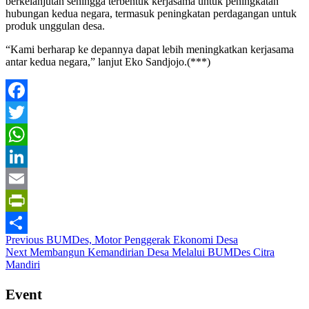
berkelanjutan sehingga terbentuk kerjasama untuk peningkatan
hubungan kedua negara, termasuk peningkatan perdagangan untuk
produk unggulan desa.
“Kami berharap ke depannya dapat lebih meningkatkan kerjasama
antar kedua negara,” lanjut Eko Sandjojo.(***)
Facebook
Twitter
WhatsApp
LinkedIn
Email
PrintFriendly
Post
Previous
BUMDes, Motor Penggerak Ekonomi Desa
Share
Next
Membangun Kemandirian Desa Melalui BUMDes Citra
navigation
Mandiri
Event