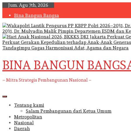
Skip
Jum. Agu 7th, 2026
to
Bina Bangun Bangsa
content
2031, Dr. Mulyadin Malik Pimpin Departemen ESDM dan K
Perkuat Gerakan Kepedulian terhadap Anak-Anak Generas
Tandagimpu Gagas Harmonisasi Adat, Agama dan Negara
BINA BANGUN BANGS
– Mitra Strategis Pembangunan Nasional –
Primary
Menu
Tentang kami
Salam Pembangunan dari Ketua Umum
Metropolitan
Nasional
Daerah