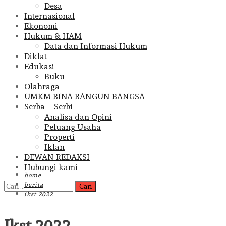
Desa
Internasional
Ekonomi
Hukum & HAM
Data dan Informasi Hukum
Diklat
Edukasi
Buku
Olahraga
UMKM BINA BANGUN BANGSA
Serba – Serbi
Analisa dan Opini
Peluang Usaha
Properti
Iklan
DEWAN REDAKSI
Hubungi kami
home
Cari
berita
untuk:
ikst 2022