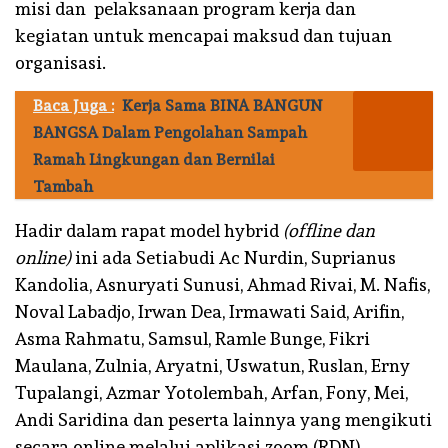
misi dan pelaksanaan program kerja dan
kegiatan untuk mencapai maksud dan tujuan
organisasi.
Baca Juga :
Kerja Sama BINA BANGUN
BANGSA Dalam Pengolahan Sampah
Ramah Lingkungan dan Bernilai
Tambah
Hadir dalam rapat model hybrid
(offline dan
online)
ini ada Setiabudi Ac Nurdin, Suprianus
Kandolia, Asnuryati Sunusi, Ahmad Rivai, M. Nafis,
Noval Labadjo, Irwan Dea, Irmawati Said, Arifin,
Asma Rahmatu, Samsul, Ramle Bunge, Fikri
Maulana, Zulnia, Aryatni, Uswatun, Ruslan, Erny
Tupalangi, Azmar Yotolembah, Arfan, Fony, Mei,
Andi Saridina dan peserta lainnya yang mengikuti
secara online melalui aplikasi zoom.(RDN).