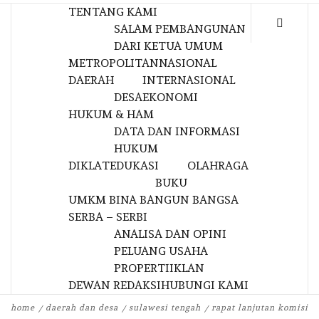
TENTANG KAMI
SALAM PEMBANGUNAN
DARI KETUA UMUM
METROPOLITAN
NASIONAL
DAERAH
INTERNASIONAL
DESA
EKONOMI
HUKUM & HAM
DATA DAN INFORMASI
HUKUM
DIKLAT
EDUKASI
OLAHRAGA
BUKU
UMKM BINA BANGUN BANGSA
SERBA – SERBI
ANALISA DAN OPINI
PELUANG USAHA
PROPERTI
IKLAN
DEWAN REDAKSI
HUBUNGI KAMI
home
daerah dan desa
sulawesi tengah
rapat lanjutan komisi