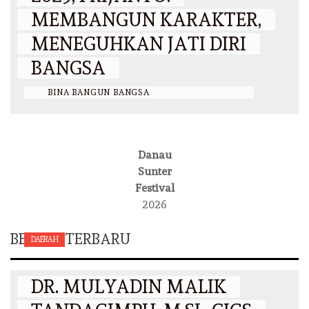
MEMBANGUN KARAKTER,
MENEGUHKAN JATI DIRI
BANGSA
BY
BINA BANGUN BANGSA
/
23 OKTOBER 2025
Danau
Sunter
Festival
2026
BERITA TERBARU
DAERAH
DR. MULYADIN MALIK