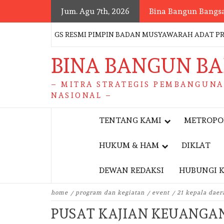
Skip
Jum. Agu 7th, 2026
Bina Bangun Bangs
to
content
.SI., CIGS RESMI PIMPIN BADAN MUSYAWARAH ADAT PROVINSI S
BINA BANGUN B
– MITRA STRATEGIS PEMBANGUN
NASIONAL –
TENTANG KAMI
METROPO
HUKUM & HAM
DIKLAT
DEWAN REDAKSI
HUBUNGI 
home
program dan kegiatan
event
21 kepala dae
PUSAT KAJIAN KEUANGA