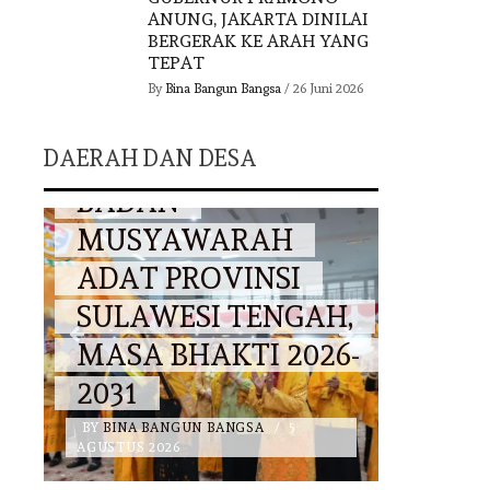
ANUNG, JAKARTA DINILAI
BERGERAK KE ARAH YANG
DKI JAKARTA
TEPAT
By
Bina Bangun Bangsa
/
26 Juni 2026
.,
HARI ANAK
DAERAH
DAERAH DAN DESA
N
NASIONAL 2026,
BKKKS DKI JAKARTA
MULY
PERKUAT GERAKAN
TAN
KEPEDULIAN
GAGA
H,
TERHADAP ANAK-
HARM
6-
ANAK GENERASI
ADAT
PENERUS BANGSA
NEG
BY
BINA BANGUN BANGSA
/
12 JULI
BY
BINA 
2026
2026