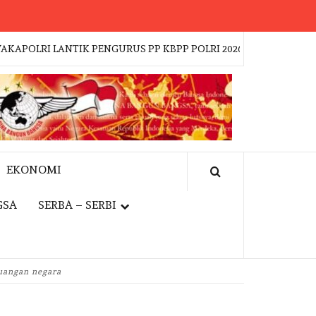
 LANTIK PENGURUS PP KBPP POLRI 2026–2031, DR. MULYADIN
EKONOMI
GSA
SERBA – SERBI
euangan negara