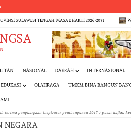
a
ULAWESI TENGAH, MASA BHAKTI 2026-2031
WAKAPOLRI
ANGSA
AN
LITAN
NASIONAL
DAERAH
INTERNASIONAL
EDUKASI
OLAHRAGA
UMKM BINA BANGUN BAN
KAMI
EVENT
rah terima penghargaan inspirator pembangunan 2017
pusat kajian k
N NEGARA
JAKFEST 2026