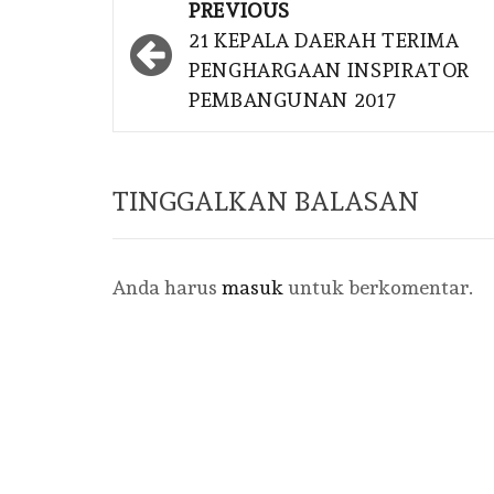
Post
PREVIOUS
navigation
DKI JAKARTA
21 KEPALA DAERAH TERIMA
PENGHARGAAN INSPIRATOR
PEMBANGUNAN 2017
KETUA
BINA 
BANGSA
TINGGALKAN BALASAN
KINER
PRAMO
Anda harus
masuk
untuk berkomentar.
JAKART
BERGE
YANG 
BY
BINA BAN
2026