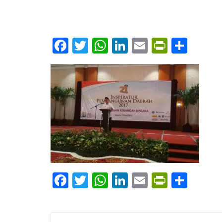
EVENT
Facebook
Twitter
WhatsApp
LinkedIn
Email
PrintFr
Shar
DOKUM
FOTO
KEGIA
JALAN 
IKDST 
BY
BINA BAN
SEPTEMBER 20
Facebook
Twitter
WhatsApp
LinkedIn
Email
PrintFr
Shar