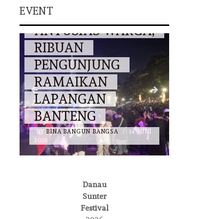
EVENT
DISAMBUT
EVENT
ANTUSIAS WARGA,
RIBUAN
JAKFE
PENGUNJUNG
SIAP 
RAMAIKAN
KOLA
LAPANGAN
MENU
BANTENG
JAKA
BY
BINA BANGUN BANGSA
/
14 JUNI
BY
BINA 
2026
2026
Danau
Sunter
NASIONAL
DKI JAKARTA
Festival