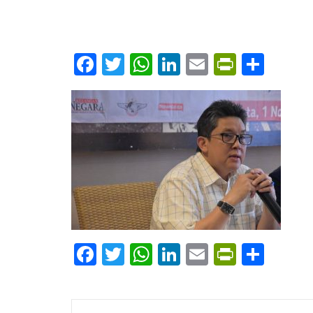
Facebook
Twitter
WhatsApp
LinkedIn
Email
PrintFr
Shar
Facebook
Twitter
WhatsApp
LinkedIn
Email
PrintFr
Shar