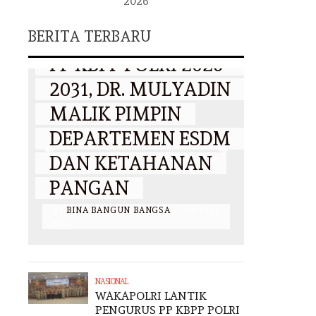
2026
WAKAPOLRI
HARI
BERITA TERBARU
LANTIK PENGURUS
NASI
PP KBPP POLRI 2026–
BKKK
AN
2031, DR. MULYADIN
PERK
MALIK PIMPIN
KEPE
R
DEPARTEMEN ESDM
TERH
DAN KETAHANAN
ANAK
PANGAN
PENE
I
BY
BINA BANGUN BANGSA
/
29 JULI
BY
BINA 
2026
2026
NASIONAL
WAKAPOLRI LANTIK
PENGURUS PP KBPP POLRI