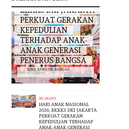
BKKKS DKI JAKARTA
MULY
PERKUAT GERAKAN
TAN
KEPEDULIAN
GAGA
TERHADAP ANAK-
HARM
ET
ANAK GENERASI
ADAT
PENERUS BANGSA
NEG
I
BY
BINA BANGUN BANGSA
/
12 JULI
BY
BINA 
2026
2026
DKI JAKARTA
HARI ANAK NASIONAL
2026, BKKKS DKI JAKARTA
PERKUAT GERAKAN
KEPEDULIAN TERHADAP
ANAK-ANAK GENERASI