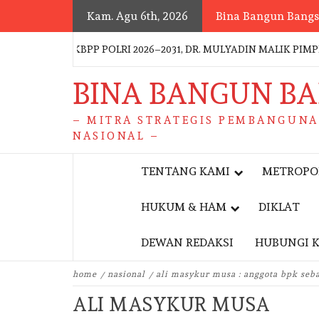
Skip
Kam. Agu 6th, 2026
Bina Bangun Bang
to
content
US PP KBPP POLRI 2026–2031, DR. MULYADIN MALIK PIMPIN 
BINA BANGUN B
– MITRA STRATEGIS PEMBANGUN
NASIONAL –
TENTANG KAMI
METROPO
HUKUM & HAM
DIKLAT
DEWAN REDAKSI
HUBUNGI 
home
nasional
ali masykur musa : anggota bpk seba
ALI MASYKUR MUSA