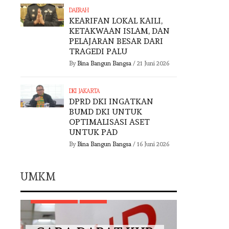
DAERAH
KEARIFAN LOKAL KAILI,
KETAKWAAN ISLAM, DAN
PELAJARAN BESAR DARI
TRAGEDI PALU
By
Bina Bangun Bangsa
/
21 Juni 2026
DKI JAKARTA
DPRD DKI INGATKAN
BUMD DKI UNTUK
OPTIMALISASI ASET
UNTUK PAD
By
Bina Bangun Bangsa
/
16 Juni 2026
UMKM
UMKM
KEME
UMKM
METROPOLITAN
UMKM
DUK