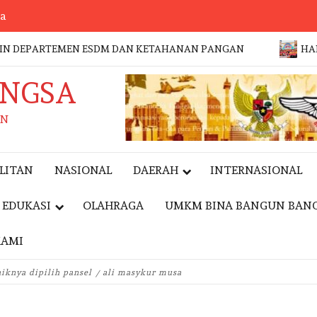
sa
DEPARTEMEN ESDM DAN KETAHANAN PANGAN
HARI ANAK
ANGSA
AN
LITAN
NASIONAL
DAERAH
INTERNASIONAL
EDUKASI
OLAHRAGA
UMKM BINA BANGUN BAN
KAMI
iknya dipilih pansel
ali masykur musa