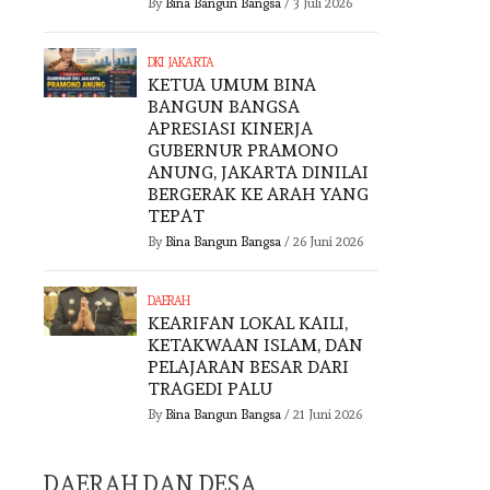
By
Bina Bangun Bangsa
/
3 Juli 2026
DKI JAKARTA
KETUA UMUM BINA
BANGUN BANGSA
APRESIASI KINERJA
GUBERNUR PRAMONO
ANUNG, JAKARTA DINILAI
BERGERAK KE ARAH YANG
TEPAT
By
Bina Bangun Bangsa
/
26 Juni 2026
DAERAH
KEARIFAN LOKAL KAILI,
KETAKWAAN ISLAM, DAN
PELAJARAN BESAR DARI
DKI JAKARTA
TRAGEDI PALU
By
Bina Bangun Bangsa
/
21 Juni 2026
HARI ANAK
DAERAH
DAERAH DAN DESA
NASIONAL 2026,