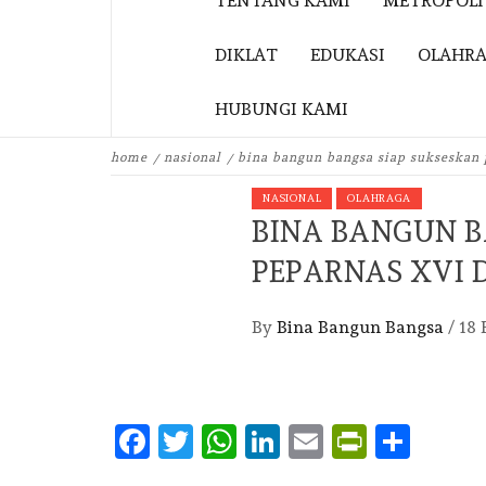
TENTANG KAMI
METROPOL
DIKLAT
EDUKASI
OLAHR
HUBUNGI KAMI
home
nasional
bina bangun bangsa siap sukseskan 
NASIONAL
OLAHRAGA
BINA BANGUN B
PEPARNAS XVI 
By
Bina Bangun Bangsa
/
18 
Facebook
Twitter
WhatsApp
LinkedIn
Email
PrintFr
Shar