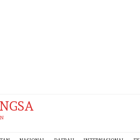
ANGSA
AN