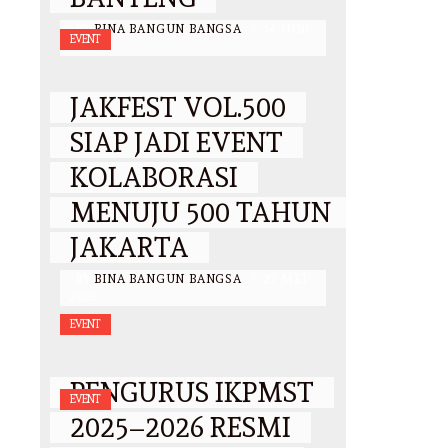
BY
BINA BANGUN BANGSA
/
14 JUNI
EVENT
2026
JAKFEST VOL.500
SIAP JADI EVENT
KOLABORASI
MENUJU 500 TAHUN
JAKARTA
BY
BINA BANGUN BANGSA
/
27 MEI
2026
EVENT
PENGURUS IKPMST
EVENT
2025–2026 RESMI