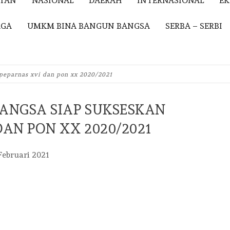
ITAN
NASIONAL
DAERAH
INTERNASIONAL
E
AGA
UMKM BINA BANGUN BANGSA
SERBA – SERBI
peparnas xvi dan pon xx 2020/2021
ANGSA SIAP SUKSESKAN
DAN PON XX 2020/2021
Februari 2021
iendly
e