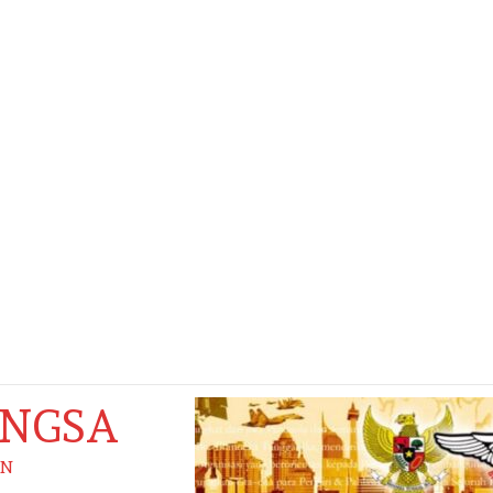
ANGSA
AN