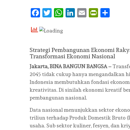
Facebook
Twitter
WhatsApp
LinkedIn
Email
PrintFr
Shar
Strategi Pembangunan Ekonomi Rakya
Transformasi Ekonomi Nasional
Jakarta, BINA BANGUN BANGSA –
Transf
2045 tidak cukup hanya mengandalkan hil
Indonesia membutuhkan fondasi ekonomi r
kreativitas. Di sinilah ekonomi kreatif b
pembangunan nasional.
Data nasional menunjukkan sektor ekonomi
triliun terhadap Produk Domestik Bruto (P
usaha. Sub sektor kuliner, fesyen, dan k