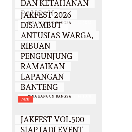
DAN KETAHANAN
PANGAN
JAKFEST 2026
DISAMBUT
BY
BINA BANGUN BANGSA
/
29 JULI
2026
ANTUSIAS WARGA,
RIBUAN
PENGUNJUNG
RAMAIKAN
LAPANGAN
BANTENG
BY
BINA BANGUN BANGSA
/
14 JUNI
EVENT
2026
JAKFEST VOL.500
SIAP JADI EVENT