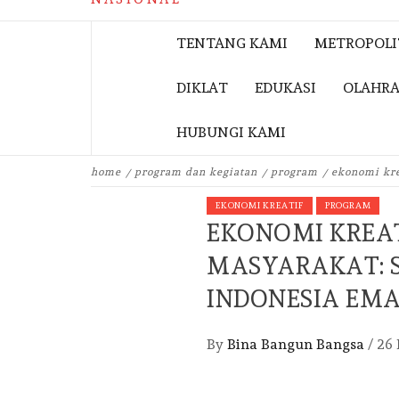
TENTANG KAMI
METROPOL
DIKLAT
EDUKASI
OLAHR
HUBUNGI KAMI
home
program dan kegiatan
program
ekonomi kre
EKONOMI KREATIF
PROGRAM
EKONOMI KREAT
MASYARAKAT: 
INDONESIA EMA
By
Bina Bangun Bangsa
/
26 