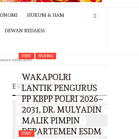
KONOMI
HUKUM & HAM
DEWAN REDAKSI
EVENT
NASIONAL
onesia emas 2045
WAKAPOLRI
EVENT
LANTIK PENGURUS
PP KBPP POLRI 2026–
2031, DR. MULYADIN
MALIK PIMPIN
DEPARTEMEN ESDM
EVENT