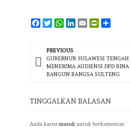
Facebook
Twitter
WhatsApp
LinkedIn
Email
PrintFr
Shar
Post
PREVIOUS
navigation
GUBERNUR SULAWESI TENGAH
MENERIMA AUDIENSI DPD BINA
BANGUN BANGSA SULTENG
TINGGALKAN BALASAN
Anda harus
masuk
untuk berkomentar.