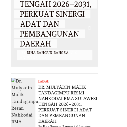
TENGAH 2026–2031,
MUS
PERKUAT SINERGI
ADAT
ADAT DAN
SULA
AN
PEMBANGUNAN
MASA
DAERAH
2031
BY
BINA BANGUN BANGSA
/
6
BY
BINA 
AGUSTUS 2026
AGUSTUS 2
DAERAH
DR. MULYADIN MALIK
TANDAGIMPU RESMI
NAHKODAI BMA SULAWESI
TENGAH 2026–2031,
PERKUAT SINERGI ADAT
DAN PEMBANGUNAN
DAERAH
By
Bina Bangun Bangsa
/
6 Agustus