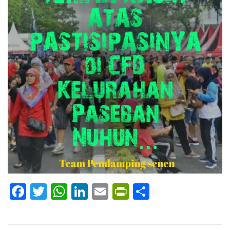
Facebook
Twitter
WhatsApp
LinkedIn
Email
PrintFriendly
Share