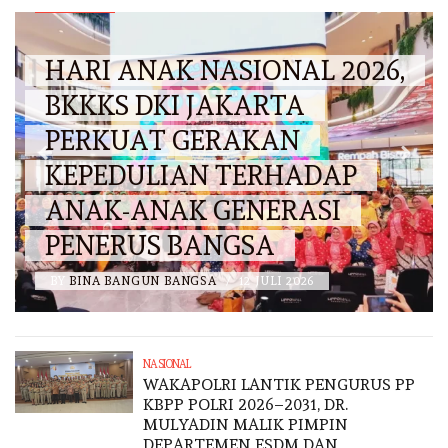
DKI JAKARTA
HARI ANAK NASIONAL 2026,
BKKKS DKI JAKARTA
PERKUAT GERAKAN
KEPEDULIAN TERHADAP
ANAK-ANAK GENERASI
PENERUS BANGSA
BY
BINA BANGUN BANGSA
/
12 JULI 2026
NASIONAL
WAKAPOLRI LANTIK PENGURUS PP
KBPP POLRI 2026–2031, DR.
MULYADIN MALIK PIMPIN
DEPARTEMEN ESDM DAN