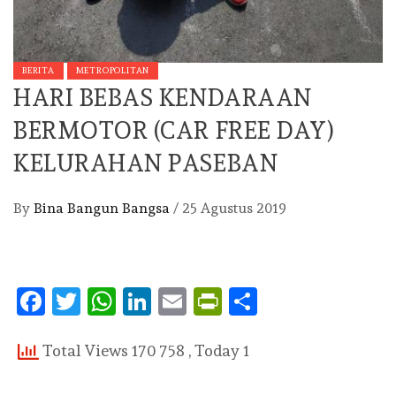
BERITA
METROPOLITAN
HARI BEBAS KENDARAAN
BERMOTOR (CAR FREE DAY)
KELURAHAN PASEBAN
By
Bina Bangun Bangsa
/
25 Agustus 2019
Facebook
Twitter
WhatsApp
LinkedIn
Email
PrintFriendly
Share
Total Views 170 758
, Today 1