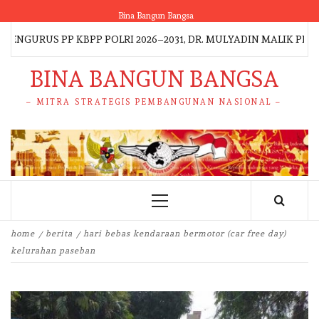
Skip
Bina Bangun Bangsa
to
 PP KBPP POLRI 2026–2031, DR. MULYADIN MALIK PIMPIN DE
content
BINA BANGUN BANGSA
– MITRA STRATEGIS PEMBANGUNAN NASIONAL –
Primary
Menu
home
berita
hari bebas kendaraan bermotor (car free day)
kelurahan paseban