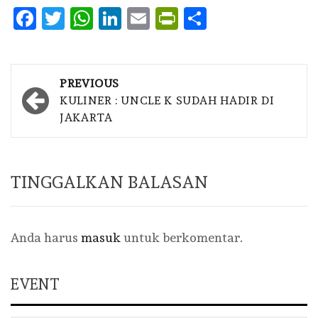
Facebook
Twitter
WhatsApp
LinkedIn
Email
PrintFriendly
Share
Post
PREVIOUS
navigation
KULINER : UNCLE K SUDAH HADIR DI
JAKARTA
TINGGALKAN BALASAN
Anda harus
masuk
untuk berkomentar.
EVENT