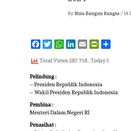
By
Bina Bangun Bangsa
/
18 
DAERAH
Facebook
Twitter
WhatsApp
LinkedIn
Email
PrintFr
Shar
KEARI
KAILI
Total Views 287 758
, Today 1
ISLAM,
Pelindung :
PELAJ
– Presiden Republik Indonesia
DARI T
– Wakil Presiden Republik Indonesia
PALU
Pembina :
BY
BINA BAN
Menteri Dalam Negeri RI
2026
Penasihat :