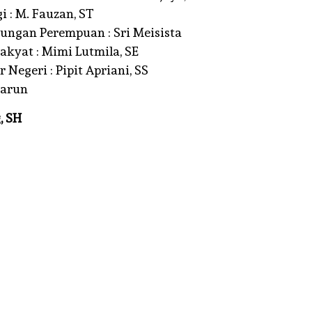
 : M. Fauzan, ST
ngan Perempuan : Sri Meisista
akyat : Mimi Lutmila, SE
Negeri : Pipit Apriani, SS
Harun
, SH
DKI JAKARTA