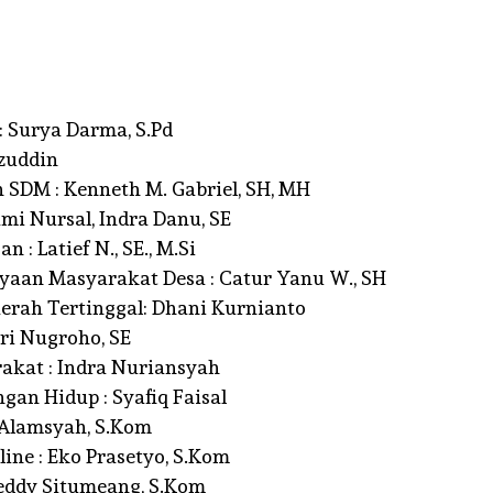
HARI ANAK
NASIONAL 2026,
BKKKS DKI JAKAR
 Surya Darma, S.Pd
KI
PERKUAT GERAK
zuddin
SDM : Kenneth M. Gabriel, SH, MH
KAN BUMD
KEPEDULIAN
i Nursal, Indra Danu, SE
NTUK
TERHADAP ANAK-
: Latief N., SE., M.Si
LISASI ASET
ANAK GENERASI
an Masyarakat Desa : Catur Yanu W., SH
rah Tertinggal: Dhani Kurnianto
 PAD
PENERUS BANGSA
ri Nugroho, SE
GUN BANGSA
/
16 JUNI
BY
BINA BANGUN BANGSA
/
12 JUL
kat : Indra Nuriansyah
2026
an Hidup : Syafiq Faisal
 Alamsyah, S.Kom
ne : Eko Prasetyo, S.Kom
eddy Situmeang, S.Kom