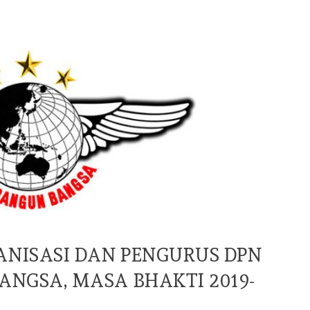
DISAMBUT
ANTUSIAS WARGA
ENTASI
RIBUAN
PENGUNJUNG
TAN/EVENT
RAMAIKAN
SANTAI
LAPANGAN
2025
BANTENG
GUN BANGSA
/
1
BY
BINA BANGUN BANGSA
/
14 JUN
25
2026
NISASI DAN PENGURUS DPN
ANGSA, MASA BHAKTI 2019-