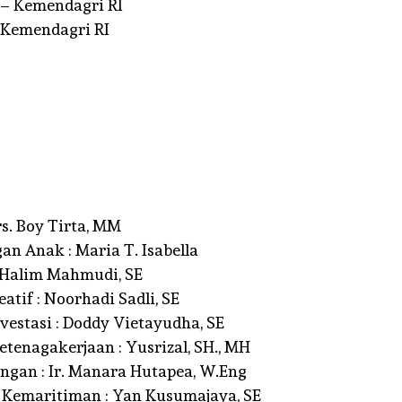
 – Kemendagri RI
 Kemendagri RI
s. Boy Tirta, MM
n Anak : Maria T. Isabella
 Halim Mahmudi, SE
tif : Noorhadi Sadli, SE
estasi : Doddy Vietayudha, SE
enagakerjaan : Yusrizal, SH., MH
gan : Ir. Manara Hutapea, W.Eng
Kemaritiman : Yan Kusumajaya, SE