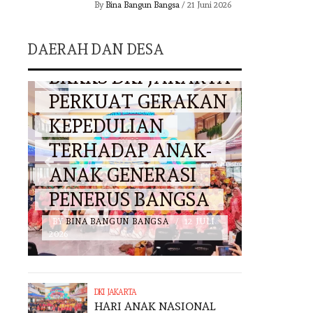
By
Bina Bangun Bangsa
/
21 Juni 2026
KET
DAERAH
DAERAH DAN DESA
BINA
TA
MULYADIN MALIK
BANG
AN
TANDAGIMPU
KINE
GAGAS
PRAM
HARMONISASI
JAKA
ADAT, AGAMA DAN
BERG
NEGARA
YANG
I
BY
BINA BANGUN BANGSA
/
3 JULI
BY
BINA 
2026
2026
DKI JAKARTA
HARI ANAK NASIONAL