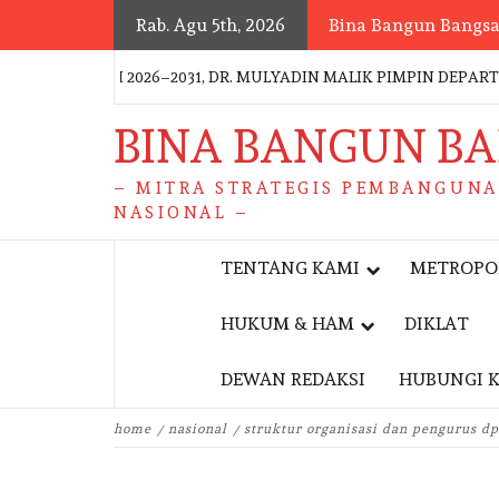
Skip
Rab. Agu 5th, 2026
Bina Bangun Bangs
to
content
 POLRI 2026–2031, DR. MULYADIN MALIK PIMPIN DEPARTEMEN
BINA BANGUN B
– MITRA STRATEGIS PEMBANGUN
NASIONAL –
TENTANG KAMI
METROPO
HUKUM & HAM
DIKLAT
DEWAN REDAKSI
HUBUNGI 
home
nasional
struktur organisasi dan pengurus d