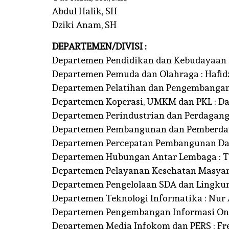
Abdul Halik, SH
Dziki Anam, SH
DKI JAKARTA
DEPARTEMEN/DIVISI :
Departemen Pendidikan dan Kebudayaan :
DPRD D
Departemen Pemuda dan Olahraga : Hafid
Departemen Pelatihan dan Pengembangan 
INGAT
Departemen Koperasi, UMKM dan PKL : Dam
DKI U
Departemen Perindustrian dan Perdagangan 
OPTIMA
Departemen Pembangunan dan Pemberdaya
Departemen Percepatan Pembangunan Dae
UNTUK
Departemen Hubungan Antar Lembaga : T
BY
BINA BAN
Departemen Pelayanan Kesehatan Masyara
2026
Departemen Pengelolaan SDA dan Lingkung
Departemen Teknologi Informatika : Nur
Departemen Pengembangan Informasi Onli
Departemen Media Infokom dan PERS : Fr