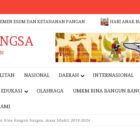
a
 ESDM DAN KETAHANAN PANGAN
HARI ANAK NASIONAL
ANGSA
AN
LITAN
NASIONAL
DAERAH
INTERNASIONAL
EDUKASI
OLAHRAGA
UMKM BINA BANGUN BAN
KAMI
EVENT
pn bina bangun bangsa, masa bhakti 2019-2024
JAKFEST 2026