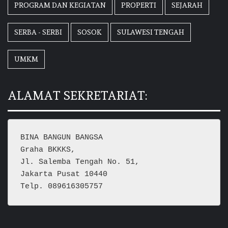
PROGRAM DAN KEGIATAN
PROPERTI
SEJARAH
SERBA - SERBI
SOSOK
SULAWESI TENGAH
UMKM
ALAMAT SEKRETARIAT:
BINA BANGUN BANGSA
Graha BKKKS, 
Jl. Salemba Tengah No. 51,
Jakarta Pusat 10440
Telp. 089616305757  