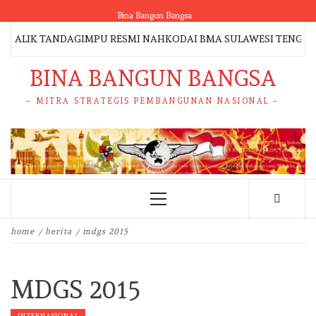
Skip
Bina Bangun Bangsa
to
ALIK TANDAGIMPU RESMI NAHKODAI BMA SULAWESI TENGAH 202
content
BINA BANGUN BANGSA
– MITRA STRATEGIS PEMBANGUNAN NASIONAL –
Primary
Menu
home
berita
mdgs 2015
MDGS 2015
INTERNASIONAL