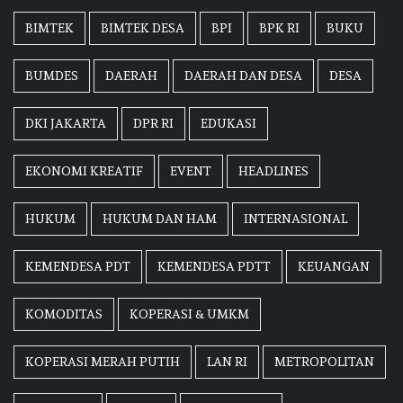
BIMTEK
BIMTEK DESA
BPI
BPK RI
BUKU
BUMDES
DAERAH
DAERAH DAN DESA
DESA
DKI JAKARTA
DPR RI
EDUKASI
EKONOMI KREATIF
EVENT
HEADLINES
HUKUM
HUKUM DAN HAM
INTERNASIONAL
KEMENDESA PDT
KEMENDESA PDTT
KEUANGAN
KOMODITAS
KOPERASI & UMKM
KOPERASI MERAH PUTIH
LAN RI
METROPOLITAN