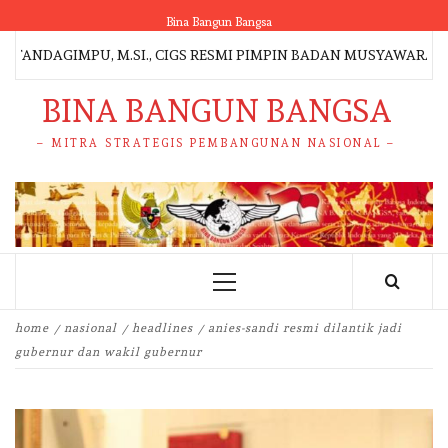
Skip
Bina Bangun Bangsa
to
NDAGIMPU, M.SI., CIGS RESMI PIMPIN BADAN MUSYAWARAH ADAT
content
BINA BANGUN BANGSA
– MITRA STRATEGIS PEMBANGUNAN NASIONAL –
Primary
Menu
home
nasional
headlines
anies-sandi resmi dilantik jadi
gubernur dan wakil gubernur