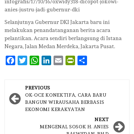
infografis/17/10/16/oxwidy318-dicopot-jokowi-
anies-justru-jadi-gubernur-dki
Selanjutnya Gubernur DKI Jakarta baru ini
melakukan penandatanganan berita acara
pelantikan. Acara sendiri berlangsung di Istana
Negara, Jalan Medan Merdeka, Jakarta Pusat.
Facebook
Twitter
WhatsApp
LinkedIn
Email
PrintFriendly
Share
Post
PREVIOUS
navigation
OK-OCE KONEKTIFA, CARA BARU
BANGUN WIRAUSAHA BERBASIS
EKONOMI KERAKYATAN
NEXT
MENGENAL SOSOK H. ANIES
BASWEDAN, PH.D