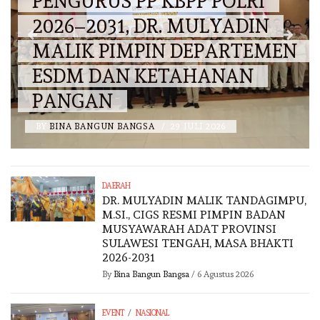
PENGURUS PP KBPP POLRI
2026–2031, DR. MULYADIN
MALIK PIMPIN DEPARTEMEN
ESDM DAN KETAHANAN
PANGAN
BY
BINA BANGUN BANGSA
/
29 JULI 2026
DAERAH
DR. MULYADIN MALIK TANDAGIMPU,
M.SI., CIGS RESMI PIMPIN BADAN
MUSYAWARAH ADAT PROVINSI
SULAWESI TENGAH, MASA BHAKTI
2026-2031
By
Bina Bangun Bangsa
/
6 Agustus 2026
/
EVENT
NASIONAL