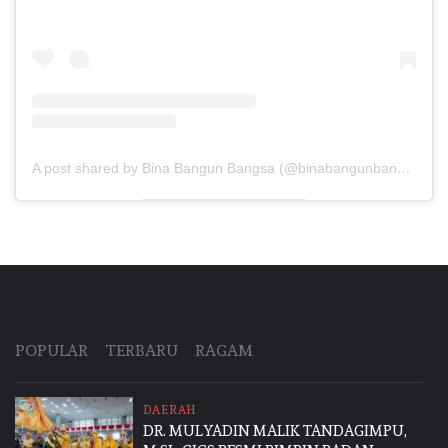
A post shared by Bina Bangun Bangsa (@binabangunbangsa)
POPULAR
TERBARU
RAGAM
DAERAH
DR. MULYADIN MALIK TANDAGIMPU,