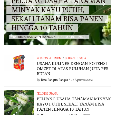
PELUANG USAHA TANAMAN
MINYAK KAYU PUTIH,
SEKALI TANAM BISA PANEN
HINGGA 10 TAHUN
BY
BINA BANGUN BANGSA
/
11 MARET 2022
/
KOPERASI & UMKM
PELUANG USAHA
USAHA KULINER DENGAN POTENSI
OMZET DI ATAS PULUHAN JUTA PER
BULAN
By
Bina Bangun Bangsa
/
27 Agustus 2022
PELUANG USAHA
PELUANG USAHA TANAMAN MINYAK
KAYU PUTIH, SEKALI TANAM BISA
PANEN HINGGA 10 TAHUN