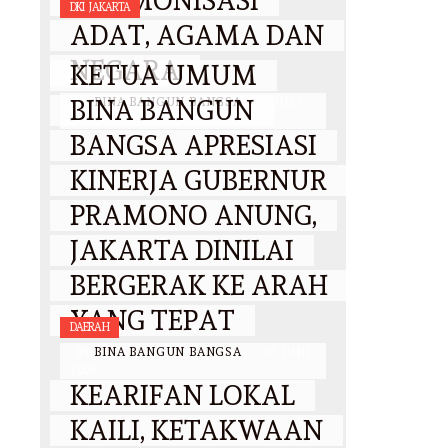
HARMONISASI
DKI JAKARTA
ADAT, AGAMA DAN
NEGARA
KETUA UMUM
BINA BANGUN
BY
BINA BANGUN BANGSA
/
3 JULI
2026
BANGSA APRESIASI
KINERJA GUBERNUR
PRAMONO ANUNG,
JAKARTA DINILAI
BERGERAK KE ARAH
YANG TEPAT
DAERAH
BY
BINA BANGUN BANGSA
/
26 JUNI
2026
KEARIFAN LOKAL
KAILI, KETAKWAAN