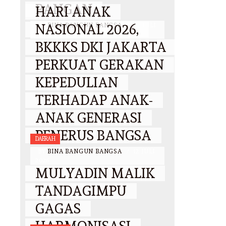
PANGAN
HARI ANAK
NASIONAL 2026,
BY
BINA BANGUN BANGSA
/
29 JULI
2026
BKKKS DKI JAKARTA
PERKUAT GERAKAN
KEPEDULIAN
TERHADAP ANAK-
ANAK GENERASI
PENERUS BANGSA
DAERAH
BY
BINA BANGUN BANGSA
/
12 JULI
2026
MULYADIN MALIK
TANDAGIMPU
GAGAS