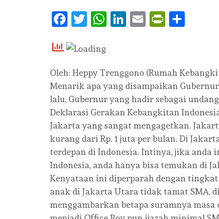
Facebook
Twitter
WhatsApp
LinkedIn
Email
PrintFr
Shar
Oleh: Heppy Trenggono (Rumah Kebangkit
Menarik apa yang disampaikan Gubernur 
lalu, Gubernur yang hadir sebagai unda
Deklarasi Gerakan Kebangkitan Indonesi
Jakarta yang sangat mengagetkan. Jakar
kurang dari Rp. 1 juta per bulan. Di Jaka
terdepan di Indonesia. Intinya, jika anda
Indonesia, anda hanya bisa temukan di Ja
Kenyataan ini diperparah dengan tingkat
anak di Jakarta Utara tidak tamat SMA, di
menggambarkan betapa suramnya masa d
menjadi Office Boy pun ijazah minimal SM