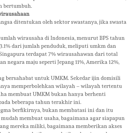
an bertumbuh.
wirausahaan
gsa ditentukan oleh sektor swastanya, jika swasta
 jumlah wirausaha di Indonesia, menurut BPS tahun
 3.1% dari jumlah penduduk, meliputi umkm dan
 Singapura terdapat 7% wirausahawan dari total
n negara maju seperti Jepang 11%, Amerika 12%,
ng bersahabat untuk UMKM. Sekedar ijin domisili
 hanya memperbolehkan wilayah – wilayah tertentu
 usaha membuat UMKM bukan hanya berhenti
pada beberapa tahun terakhir ini.
gma berfikirnya, bukan membatasi ini dan itu
at mudah membuat usaha, bagaimana agar siapapun
yang mereka miliki, bagaimana memberikan akses