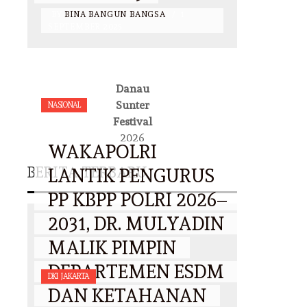
BY
BINA BANGUN BANGSA
/
1
SEPTEMBER 2025
Danau
Sunter
NASIONAL
Festival
2026
WAKAPOLRI
BERITA TERBARU
LANTIK PENGURUS
PP KBPP POLRI 2026–
2031, DR. MULYADIN
MALIK PIMPIN
DEPARTEMEN ESDM
DKI JAKARTA
DAN KETAHANAN