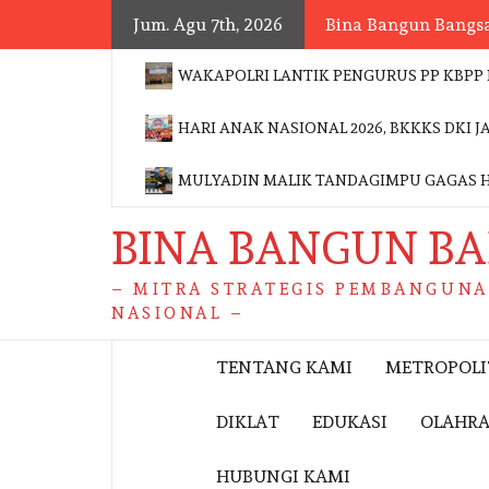
Skip
Jum. Agu 7th, 2026
Bina Bangun Bangs
to
content
WAKAPOLRI LANTIK PENGURUS PP KBPP 
HARI ANAK NASIONAL 2026, BKKKS DKI
MULYADIN MALIK TANDAGIMPU GAGAS 
BINA BANGUN B
– MITRA STRATEGIS PEMBANGUN
NASIONAL –
TENTANG KAMI
METROPOL
DIKLAT
EDUKASI
OLAHR
HUBUNGI KAMI