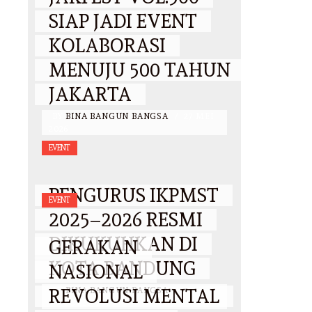
SIAP JADI EVENT
KOLABORASI
MENUJU 500 TAHUN
JAKARTA
BY
BINA BANGUN BANGSA
/
27 MEI
2026
EVENT
PENGURUS IKPMST
EVENT
2025–2026 RESMI
DIKUKUHKAN DI
GERAKAN
KOTA BANDUNG
NASIONAL
REVOLUSI MENTAL
BY
BINA BANGUN BANGSA
/
25
OKTOBER 2025