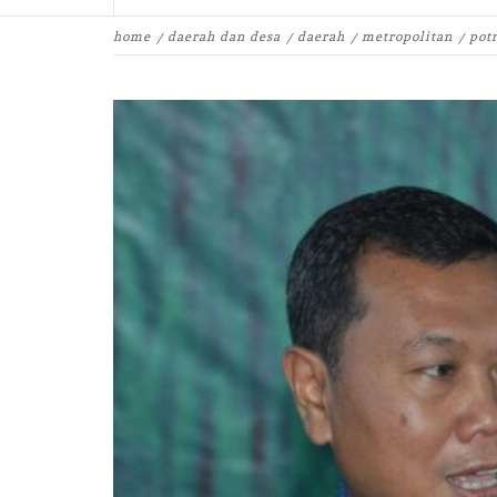
home
daerah dan desa
daerah
metropolitan
pot