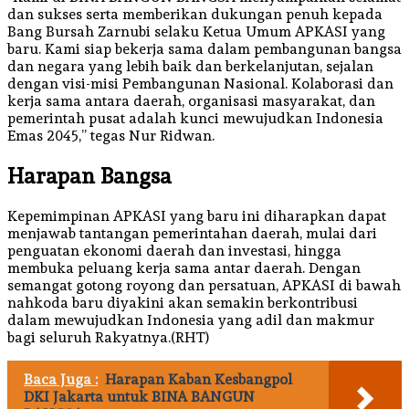
dan sukses serta memberikan dukungan penuh kepada
Bang Bursah Zarnubi selaku Ketua Umum APKASI yang
baru. Kami siap bekerja sama dalam pembangunan bangsa
dan negara yang lebih baik dan berkelanjutan, sejalan
dengan visi-misi Pembangunan Nasional. Kolaborasi dan
kerja sama antara daerah, organisasi masyarakat, dan
pemerintah pusat adalah kunci mewujudkan Indonesia
Emas 2045,” tegas Nur Ridwan.
Harapan Bangsa
Kepemimpinan APKASI yang baru ini diharapkan dapat
menjawab tantangan pemerintahan daerah, mulai dari
penguatan ekonomi daerah dan investasi, hingga
membuka peluang kerja sama antar daerah. Dengan
semangat gotong royong dan persatuan, APKASI di bawah
nahkoda baru diyakini akan semakin berkontribusi
dalam mewujudkan Indonesia yang adil dan makmur
bagi seluruh Rakyatnya.(RHT)
Baca Juga :
Harapan Kaban Kesbangpol
DKI Jakarta untuk BINA BANGUN