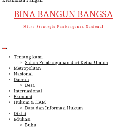
Ketahanan Pangan
BINA BANGUN BANGSA
– Mitra Strategis Pembangunan Nasional –
Primary
Menu
Tentang kami
Salam Pembangunan dari Ketua Umum
Metropolitan
Nasional
Daerah
Desa
Internasional
Ekonomi
Hukum & HAM
Data dan Informasi Hukum
Diklat
Edukasi
Buku