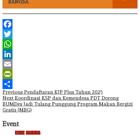
BANGSA
Facebook
Twitter
WhatsApp
LinkedIn
Email
PrintFriendly
Post
Previous
Pendaftaran KJP Plus Tahun 2025
Share
Next
Koordinasi KSP dan Kemendesa PDT Dorong
navigation
BUMDes Jadi Tulang Punggung Program Makan Bergizi
Gratis (MBG)
Event
EVENT
NASIONAL