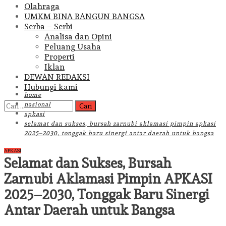
Olahraga
UMKM BINA BANGUN BANGSA
Serba – Serbi
Analisa dan Opini
Peluang Usaha
Properti
Iklan
DEWAN REDAKSI
Hubungi kami
home
Cari
nasional
untuk:
apkasi
selamat dan sukses, bursah zarnubi aklamasi pimpin apkasi
2025–2030, tonggak baru sinergi antar daerah untuk bangsa
APKASI
Selamat dan Sukses, Bursah
Zarnubi Aklamasi Pimpin APKASI
2025–2030, Tonggak Baru Sinergi
Antar Daerah untuk Bangsa