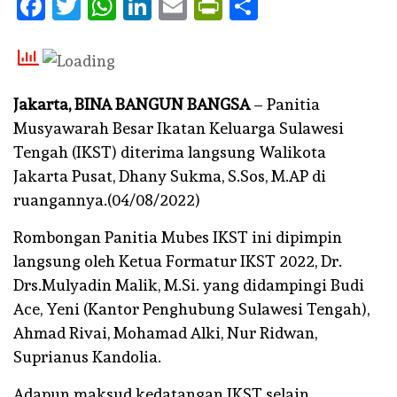
Facebook
Twitter
WhatsApp
LinkedIn
Email
PrintFriendly
Share
Jakarta, BINA BANGUN BANGSA
– Panitia
Musyawarah Besar Ikatan Keluarga Sulawesi
Tengah (IKST) diterima langsung Walikota
Jakarta Pusat, Dhany Sukma, S.Sos, M.AP di
ruangannya.(04/08/2022)
Rombongan Panitia Mubes IKST ini dipimpin
langsung oleh Ketua Formatur IKST 2022, Dr.
Drs.Mulyadin Malik, M.Si. yang didampingi Budi
Ace, Yeni (Kantor Penghubung Sulawesi Tengah),
Ahmad Rivai, Mohamad Alki, Nur Ridwan,
Suprianus Kandolia.
Adapun maksud kedatangan IKST selain